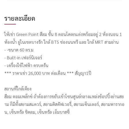
รายละเอียด
ให้เช่า Green Point สีลม ชั้น 8 คอนโดตกแต่งพร้อมอยู่ 2 ห้องนอน 1
ห้องน้ำ ยู่ในเขตบางรัก ใกล้ BTS ช่องนนทรี และ ใกล้ MRT สามย่าน
- -ขนาด 60 ตร.ม
- Built-in เฟอร์นิเจอร์
- เครื่องใช้ไฟฟ้า ครบครัน
*** ราคาเช่า 26,000 บาท ต่อเดือน *** สัญญา1ปี
สถานที่ใกล้เคียง
สีลม คอมเพล็กซ์ ถ้าต้องการขยับเข้าโซนศูนย์กลางแหล่งช้อปปิ้งย่านสย
าม ก็มีทั้งสยามสแควร์, สยามดิสคัฟเวอรี่, สยามเซ็นเตอร์, สยามพารากอ
น, เซ็นทรัล ชิดลม, เซ็นทรัล เอ็มบาสซี่